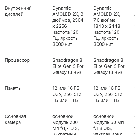
Внутренний
Dynamic
Dynamic
дисплей
AMOLED 2X, 8
AMOLED 2X,
дюймов, 2504
7,6 дюйма,
x 2256,
1848 x 2448,
частота 120
частота 120
Гц, яркость
Гц, яркость
3000 нит
3000 нит
Процессор
Snapdragon 8
Snapdragon 8
Elite Gen 5 For
Elite Gen 5 For
Galaxy (3 нм)
Galaxy (3 нм)
Память
12 или 16 ГБ
12 или 16 ГБ
ОЗУ, 256, 512
ОЗУ, 256, 512
ГБ или 1 ТБ
ГБ или 1 ТБ
Основная
основной
основной
камера
модуль 200
модуль 50 Мп
Мп f/1,7 OIS,
f/1,8 OIS,
3-кратный
ультраширик