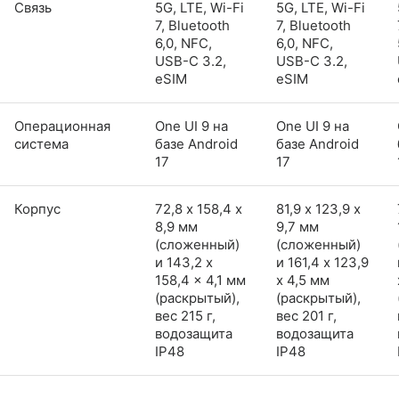
Связь
5G, LTE, Wi-Fi
5G, LTE, Wi-Fi
7, Bluetooth
7, Bluetooth
6,0, NFC,
6,0, NFC,
USB-C 3.2,
USB-C 3.2,
eSIM
eSIM
Операционная
One UI 9 на
One UI 9 на
система
базе Android
базе Android
17
17
Корпус
72,8 х 158,4 х
81,9 х 123,9 х
8,9 мм
9,7 мм
(сложенный)
(сложенный)
и 143,2 x
и 161,4 x 123,9
158,4 x 4,1 мм
x 4,5 мм
(раскрытый),
(раскрытый),
вес 215 г,
вес 201 г,
водозащита
водозащита
IP48
IP48