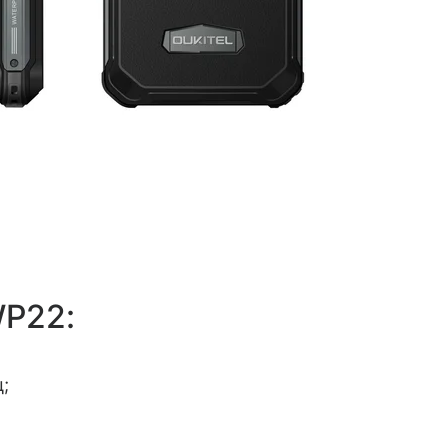
WP22:
ц;