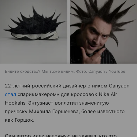
Видите сходство? Мы тоже видим. Фото: Canyaon / YouTube
22-летний российский дизайнер с ником Canyaon
стал
«парикмахером» для кроссовок Nike Air
Hookahs. Энтузиаст воплотил знаменитую
прическу Михаила Горшенева, более известного
как Горшок.
Сам автор идеи напрямую не заявил, что это