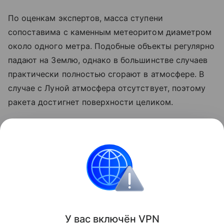
По оценкам экспертов, масса ступени
сопоставима с каменным метеоритом диаметром
около одного метра. Подобные объекты регулярно
падают на Землю, однако в большинстве случаев
практически полностью сгорают в атмосфере. В
случае с Луной атмосфера отсутствует, поэтому
ракета достигнет поверхности целиком.
Ранее стало известно, что лунный грунт
рассказал
об атмосфере древней Земли.
космос
SpaceX
Луна
российские ученые
Поделиться
У вас включ
ён
V
P
N