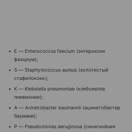
E — Enterococcus faecium (
энтерококк
фаэциум
);
S
—
Staphylococcus
aureus
(золотистый
стафилококк);
K
—
Klebsiella
pneumoniae
(клебсиелла
пневмонии);
A
—
Acinetobacter
baumannii
(ацинетобактер
баумани);
P
—
Pseudomonas
aeruginosa
(синегнойная