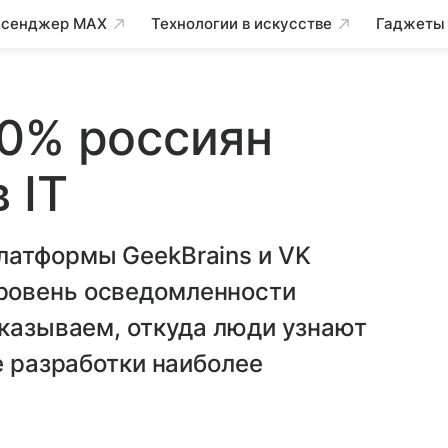
сенджер MAX
Технологии в искусстве
Гаджеты
90% россиян
 IT
латформы GeekBrains и VK
ровень осведомленности
сказываем, откуда люди узнают
е разработки наиболее