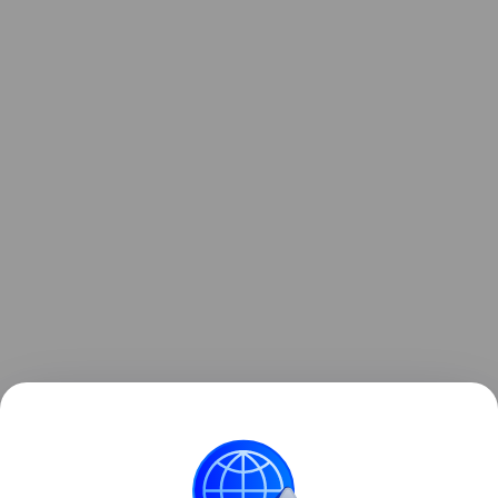
Читайте также нашу
статью
о том, как в Германии
создали 4-тонный РЭБ-беспилотник CA-1EA.