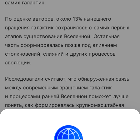
самих галактик.
По оценке авторов, около 13% нынешнего
вращения галактик сохранилось с самых первых
этапов существования Вселенной. Остальная
часть сформировалась позже под влиянием
столкновений, слияний и других процессов
эволюции.
Исследователи считают, что обнаруженная связь
между современным вращением галактик
и процессами ранней Вселенной поможет лучше
понять, как формировалась крупномасштабная
структура космоса, а также уточнить свойства
темной материи и других фундаментальных
компонентов Вселенной.