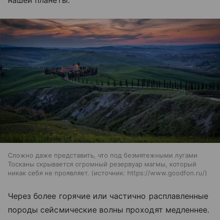
нашей планеты.
Сложно даже представить, что под безмятежными лугами
Тосканы скрывается огромный резервуар магмы, который
никак себя не проявляет.
источник:
https://www.goodfon.ru/
Через более горячие или частично расплавленные
породы сейсмические волны проходят медленнее.