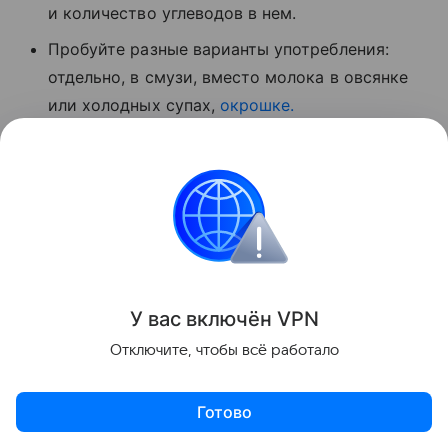
и количество углеводов в нем.
Пробуйте разные варианты употребления:
отдельно, в смузи, вместо молока в овсянке
или холодных супах,
окрошке.
Кефир не является чудодейственным средством,
но это один из действительно полезных элементов
разнообразного рациона, который эффективно
поддерживает кишечник, кости и обмен веществ.
Ранее мы
рассказывали
о том, что любимые в
У вас включ
ён
V
P
N
детстве напитки могут повышать давление спустя
десятилетие.
Отключите, чтобы всё работало
Красота и здоровье
Готово