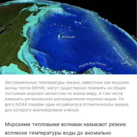
Экстремальные температуры океана, известные как морские
волны тепла (MHW), могут существенно повлиять на общее
состояние морских экосистем по всему миру, в том числе
изменить региональное распределение морских видов. На
фото NOAA показан один из районов в Атлантическом океане,
дно которого анализировали ученые.
Морскими тепловыми волнами называют резкие
всплески температуры воды до аномально