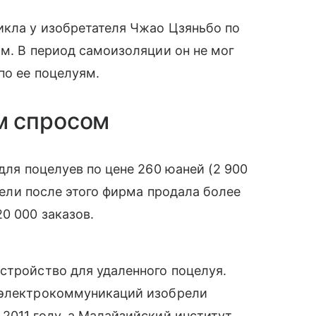
никла у изобретателя Чжао Цзяньбо по
ом. В период самоизоляции он не мог
 по ее поцелуям.
м спросом
для поцелуев по цене 260 юаней (
2 900
дели после этого фирма продала более
0 000 заказов.
стройство для удаленного поцелуя.
 электрокоммуникаций изобрели
11 году, а Малайзийский институт