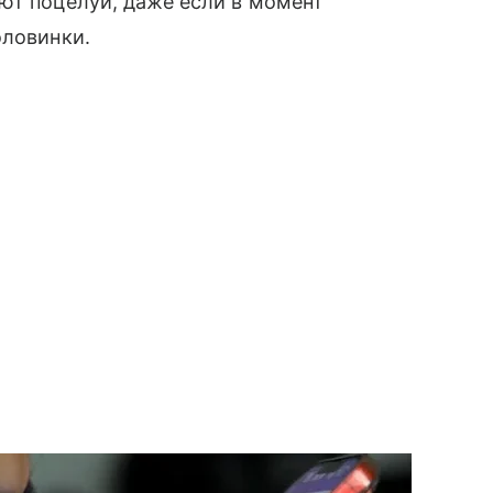
ют поцелуи, даже если в момент
оловинки.