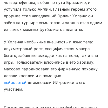
четвертьфинала, выбив по пути Бразилию, и
уступила только Англии. Главным героем этого
прорыва стал нападающий Эрлинг Холанн: он
забил на турнире семь голов и заодно стал одним
из самых мемных футболистов планеты.
У Холанна необычные внешность и язык тела:
двухметровый рост, специфическая манера
бегать, забавные выходки как на поле, так и вне
игры. Пользователи влюбились в его харизму:
массово пародировали его фирменную походку,
делали косплеи и с помощью
нейросетей
штамповали ИИ-ролики с его
участием.
Самым вирусным из них стало фейковое видео,