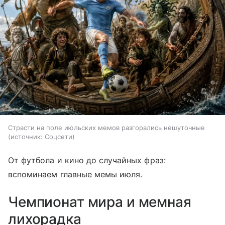
Страсти на поле июльских мемов разгорались нешуточные
источник:
Соцсети
От футбола и кино до случайных фраз:
вспоминаем главные мемы июля.
Чемпионат мира и мемная
лихорадка