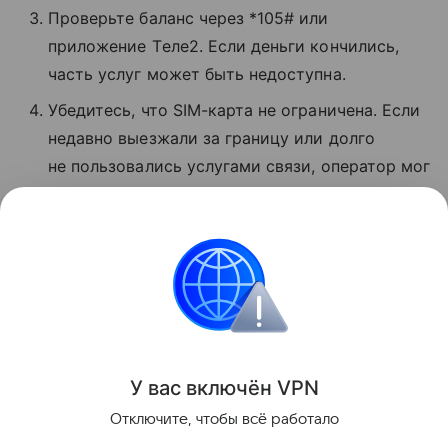
Проверьте баланс через *105# или
приложение Tеле2. Если деньги кончились,
часть услуг может быть недоступна.
Убедитесь, что SIM-карта не ограничена. Если
недавно выезжали за границу или долго
не пользовались услугами связи, оператор мог
временно заблокировать звонки и интернет.
Если ничего не помогло, позвоните
в поддержку по номеру 611 с мобильного T2.
Сбои
Поделиться
У вас включ
ён
V
P
N
Отключите, чтобы всё работало