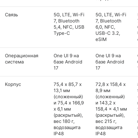
Связь
5G, LTE, Wi-Fi
5G, LTE, Wi-Fi
7, Bluetooth
7, Bluetooth
5,4, NFC, USB
6,0, NFC,
Type-C
USB-C 3.2,
eSIM
Операционная
One UI 9 на
One UI 9 на
система
базе Android
базе Android
17
17
Корпус
75,4 х 85,7 х
72,8 х 158,4 х
13,1 мм
8,9 мм
(сложенный)
(сложенный)
и 75,4 x 166,9
и 143,2 x
x 6,1 мм
158,4 x 4,1 мм
(раскрытый),
(раскрытый),
вес 180 г,
вес 215 г,
водозащита
водозащита
IP48
IP48