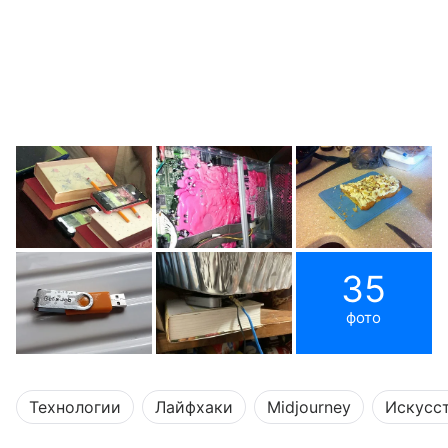
35
фото
Технологии
Лайфхаки
Midjourney
Искусс