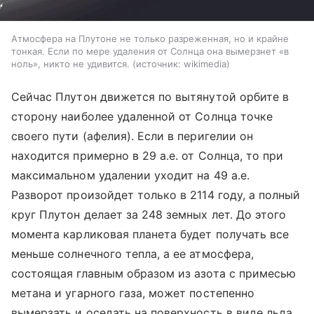
Атмосфера на Плутоне не только разреженная, но и крайне
тонкая. Если по мере удаления от Солнца она вымерзнет «в
ноль», никто не удивится.
источник:
wikimedia
Сейчас Плутон движется по вытянутой орбите в
сторону наиболее удаленной от Солнца точке
своего пути (афелия). Если в перигелии он
находится примерно в 29 а.е. от Солнца, то при
максимальном удалении уходит на 49 а.е.
Разворот произойдет только в 2114 году, а полный
круг Плутон делает за 248 земных лет. До этого
момента карликовая планета будет получать все
меньше солнечного тепла, а ее атмосфера,
состоящая главным образом из азота с примесью
метана и угарного газа, может постепенно
вымерзать и оседать на поверхность в виде льда.