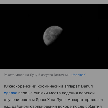
Ракета упала на Луну 5 августа
источник:
Unsplash
Южнокорейский космический аппарат Danuri
сделал
первые снимки места падения верхней
ступени ракеты SpaceX на Луне. Аппарат пролетел
над районом столкновения вскоре после события