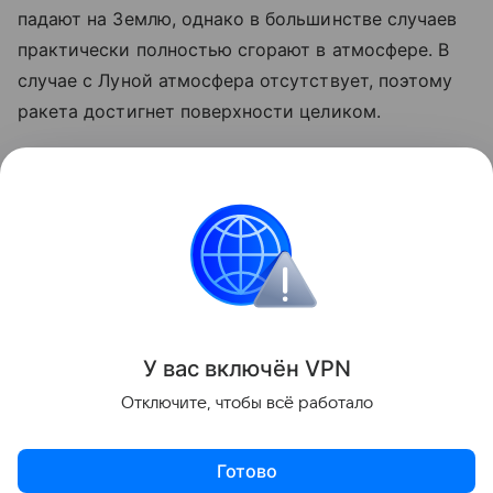
падают на Землю, однако в большинстве случаев
практически полностью сгорают в атмосфере. В
случае с Луной атмосфера отсутствует, поэтому
ракета достигнет поверхности целиком.
Ранее стало известно, что лунный грунт
рассказал
об атмосфере древней Земли.
космос
SpaceX
Луна
российские ученые
Поделиться
У вас включ
ён
V
P
N
Отключите, чтобы всё работало
Готово