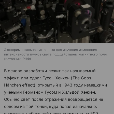
Экспериментальная установка для изучения изменения
интенсивности пучков света под действием магнитного поля.
источник:
РНФ
В основе разработки лежит так называемый
эффект, или сдвиг Гуса—Хенхен
(The
Goos–
Hänchen effect), открытый в 1943 году немецкими
учеными Германом Гусом и Хильдой Хенхен.
Обычно свет после отражения возвращается не
совсем из той точки, куда попал изначально:
возникает небольшой сдвиг примерно на 500