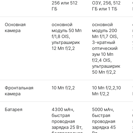
256 или 512
ОЗУ, 256, 512
ГБ
ГБ или 1 ТБ
Основная
основной
основной
камера
модуль 50 Мп
модуль 200
f/1,8 OIS,
Мп f/1,7 OIS,
ультраширик
3-кратный
12 Мп f/2,2
оптический
зум 10 Мп
f/2,4 OIS,
ультраширик
50 Мп f/2,2
Фронтальная
10 Мп f/2,2
10 Мп f/2,2,10
камера
Мп f/2,2
Батарея
4300 мАч,
5000 мАч,
быстрая
быстрая
проводная
проводная
зарядка 25 Вт,
зарядка 45