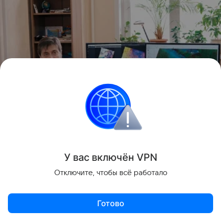
У вас включ
ён
V
P
N
Автор исследования Евгений Пономарев
источник:
КНЦ СО
Отключите, чтобы всё работало
РАН
Следует отметить, что сибирские ученые бьют
Готово
тревогу по поводу связи между изменением