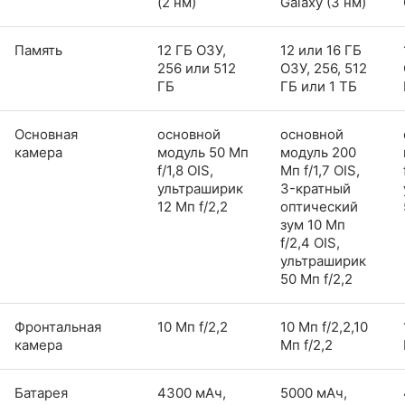
(2 нм)
Galaxy (3 нм)
Память
12 ГБ ОЗУ,
12 или 16 ГБ
256 или 512
ОЗУ, 256, 512
ГБ
ГБ или 1 ТБ
Основная
основной
основной
камера
модуль 50 Мп
модуль 200
f/1,8 OIS,
Мп f/1,7 OIS,
ультраширик
3-кратный
12 Мп f/2,2
оптический
зум 10 Мп
f/2,4 OIS,
ультраширик
50 Мп f/2,2
Фронтальная
10 Мп f/2,2
10 Мп f/2,2,10
камера
Мп f/2,2
Батарея
4300 мАч,
5000 мАч,