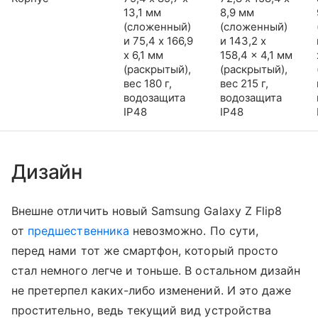
13,1 мм
8,9 мм
(сложенный)
(сложенный)
и 75,4 x 166,9
и 143,2 x
x 6,1 мм
158,4 x 4,1 мм
(раскрытый),
(раскрытый),
вес 180 г,
вес 215 г,
водозащита
водозащита
IP48
IP48
Дизайн
Внешне отличить новый Samsung Galaxy Z Flip8
от
предшественника
невозможно. По сути,
перед нами тот же смартфон, который просто
стал немного легче и тоньше. В остальном дизайн
не претерпел каких-либо изменений. И это даже
простительно, ведь текущий вид устройства