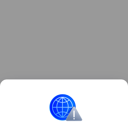
Узнать больше о необычном инциденте с ракетой
можно в отдельном
материале
Hi-Tech Mail.
космос
Луна