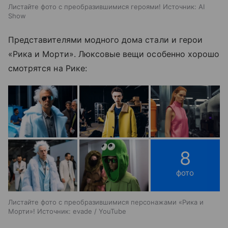
Листайте фото с преобразившимися героями! Источник: AI
Show
Представителями модного дома стали и герои
«Рика и Морти». Люксовые вещи особенно хорошо
смотрятся на Рике:
8
фото
Листайте фото с преобразившимися персонажами «Рика и
Морти»! Источник: evade / YouTube