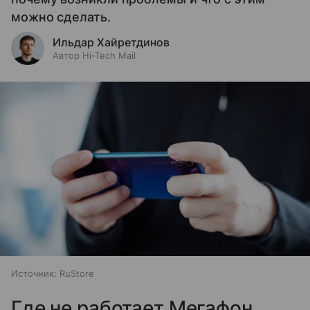
можно сделать.
Ильдар Хайретдинов
Автор Hi-Tech Mail
Источник:
RuStore
Где не работает Мегафон