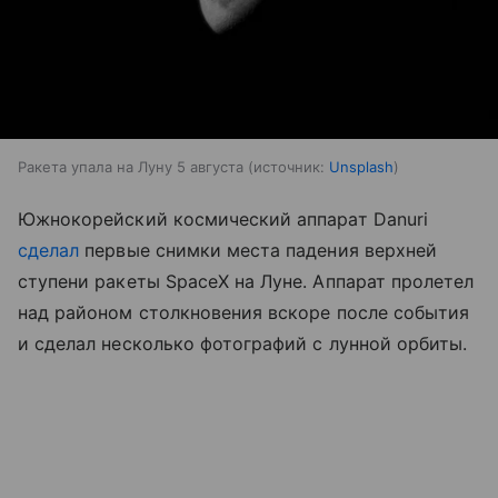
Ракета упала на Луну 5 августа
источник:
Unsplash
Южнокорейский космический аппарат Danuri
сделал
первые снимки места падения верхней
ступени ракеты SpaceX на Луне. Аппарат пролетел
над районом столкновения вскоре после события
и сделал несколько фотографий с лунной орбиты.