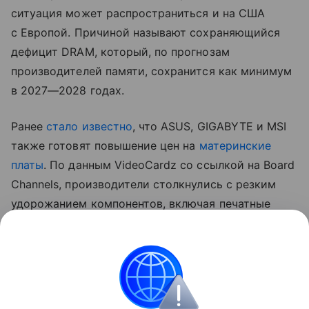
ситуация может распространиться и на США
с Европой. Причиной называют сохраняющийся
дефицит DRAM, который, по прогнозам
производителей памяти, сохранится как минимум
в 2027—2028 годах.
Ранее
стало известно
, что ASUS, GIGABYTE и MSI
также готовят повышение цен на
материнские
платы
. По данным VideoCardz со ссылкой на Board
Channels, производители столкнулись с резким
удорожанием компонентов, включая печатные
платы, медь, конденсаторы и контроллеры.
На ситуацию также влияет снижение спроса
на новые ПК, из-за чего компаниям приходится
компенсировать рост издержек повышением
отпускных цен.