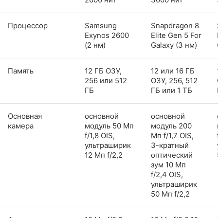
Процессор
Samsung
Snapdragon 8
Exynos 2600
Elite Gen 5 For
(2 нм)
Galaxy (3 нм)
Память
12 ГБ ОЗУ,
12 или 16 ГБ
256 или 512
ОЗУ, 256, 512
ГБ
ГБ или 1 ТБ
Основная
основной
основной
камера
модуль 50 Мп
модуль 200
f/1,8 OIS,
Мп f/1,7 OIS,
ультраширик
3-кратный
12 Мп f/2,2
оптический
зум 10 Мп
f/2,4 OIS,
ультраширик
50 Мп f/2,2