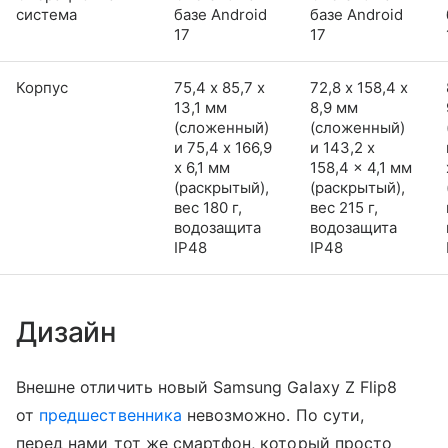
система
базе Android
базе Android
17
17
Корпус
75,4 х 85,7 х
72,8 х 158,4 х
13,1 мм
8,9 мм
(сложенный)
(сложенный)
и 75,4 x 166,9
и 143,2 x
x 6,1 мм
158,4 x 4,1 мм
(раскрытый),
(раскрытый),
вес 180 г,
вес 215 г,
водозащита
водозащита
IP48
IP48
Дизайн
Внешне отличить новый Samsung Galaxy Z Flip8
от
предшественника
невозможно. По сути,
перед нами тот же смартфон, который просто