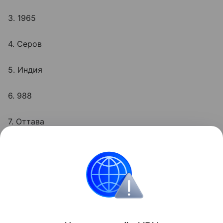
3. 1965
4. Серов
5. Индия
6. 988
7. Оттава
А сможете ли вы справиться с
тестом на
смекалку
?
Головоломки
Поделиться