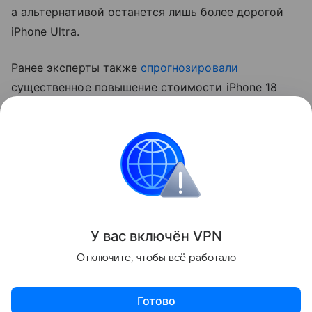
а альтернативой останется лишь более дорогой
iPhone Ultra.
Ранее эксперты также
спрогнозировали
существенное повышение стоимости iPhone 18
Pro. Аналитик Джефф Пу считает, что цены
вырастут на 250−300 долларов (около 20−24 тыс.
рублей).
Apple
iPhone
Поделиться
У вас включ
ён
V
P
N
Отключите, чтобы всё работало
Готово