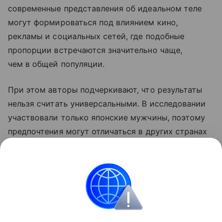
современные представления об идеальном теле
могут формироваться под влиянием кино,
рекламы и социальных сетей, где подобные
пропорции встречаются значительно чаще,
чем в общей популяции.
При этом авторы подчеркивают, что результаты
нельзя считать универсальными. В исследовании
участвовали только японские мужчины, поэтому
предпочтения могут отличаться в других странах
и культурах. Кроме того, работа касалась лишь
фигур среднего телосложения — выводы могут
быть иными для более худых или полных женщин.
Биология