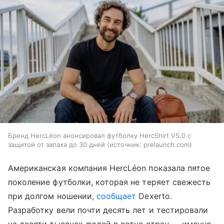
Бренд HercLéon анонсировал футболку HercShirt V5.0 с
защитой от запаха до 30 дней
источник:
prelaunch.com
Американская компания HercLéon показала пятое
поколение футболки, которая не теряет свежесть
при долгом ношении,
сообщает
Dexerto.
Разработку вели почти десять лет и тестировали