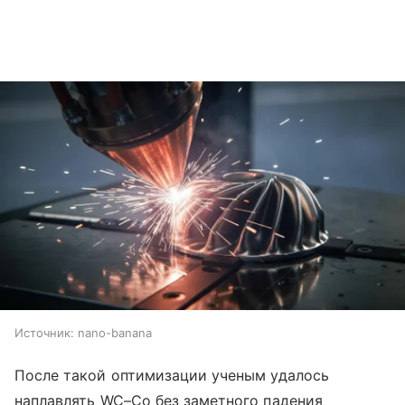
Источник:
nano-banana
После такой оптимизации ученым удалось
наплавлять WC–Co без заметного падения