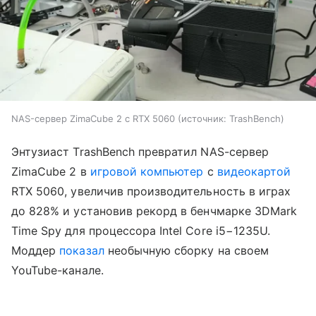
NAS-сервер ZimaCube 2 с RTX 5060
источник:
TrashBench
Энтузиаст TrashBench превратил NAS-сервер
ZimaCube 2 в
игровой компьютер
с
видеокартой
RTX 5060, увеличив производительность в играх
до 828% и установив рекорд в бенчмарке 3DMark
Time Spy для процессора Intel Core i5−1235U.
Моддер
показал
необычную сборку на своем
YouTube-канале.