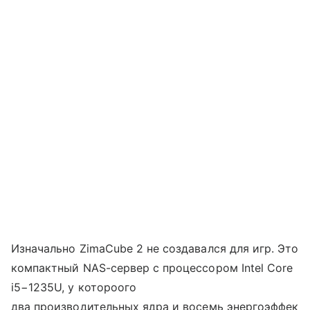
Изначально ZimaCube 2 не создавался для игр. Это
компактный NAS-сервер с процессором Intel Core
i5−1235U, у котороого
два производительных ядра и восемь энергоэффек