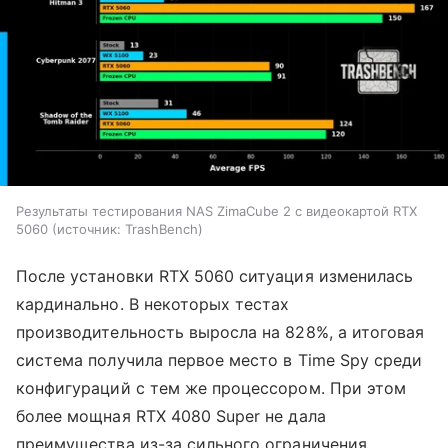
Результаты тестирования NAS ZimaCube 2 с видеокартой RTX
5060
источник:
TrashBench
После установки RTX 5060 ситуация изменилась
кардинально. В некоторых тестах
производительность выросла на 828%, а итоговая
система получила первое место в Time Spy среди
конфигураций с тем же процессором. При этом
более мощная RTX 4080 Super не дала
преимущества из-за сильного ограничения