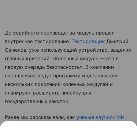
До серийного производства модуль прошел
внутреннее тестирование.
Тестировщик
Дмитрий
Семенов, уже использующий устройство, выделил
главный критерий: «Коленный модуль — это в
первую очередь безопасность». В компании
параллельно ведут программу модернизации
нескольких поколений коленных модулей и
планируют расширять линейку для
государственных закупок.
Ранее мы рассказывали, как
ученые научили ИИ
считывать сигналы «фантомной конечности»
—
технология, которая может изменить подход к