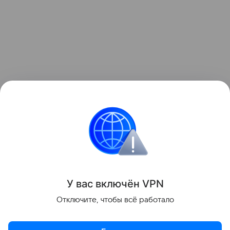
Ранее мы рассказывали, как
Samsung представила
первый ЖК-телевизор с подсветкой RGB microLED
.
Samsung
телевизоры
Поделиться
У вас включ
ён
V
P
N
Отключите, чтобы всё работало