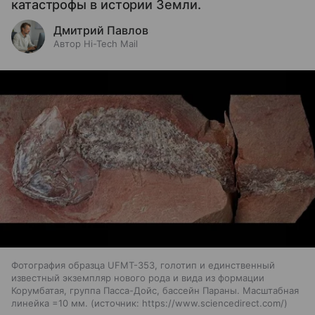
катастрофы в истории Земли.
Дмитрий Павлов
Автор Hi-Tech Mail
Фотография образца UFMT-353, голотип и единственный
известный экземпляр нового рода и вида из формации
Корумбатая, группа Пасса-Дойс, бассейн Параны. Масштабная
линейка =10 мм.
источник:
https://www.sciencedirect.com/