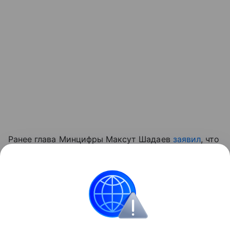
Ранее глава Минцифры Максут Шадаев
заявил
, что
мессенджер MAX навсегда останется в жизни
россиян.
мессенджеры
Мессенджер MAX