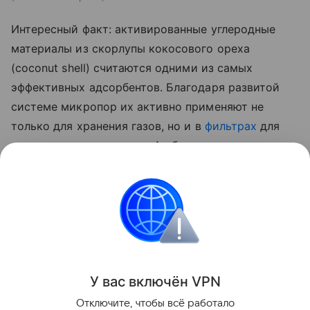
Интересный факт: активированные углеродные
материалы из скорлупы кокосового ореха
(
coconut
shell
) считаются одними из самых
эффективных адсорбентов. Благодаря развитой
системе микропор их активно применяют не
только для хранения газов, но и в
фильтрах
для
очистки воздуха и воды. А об альтернативном
способе хранения взрывоопасных газов можно
почитать
здесь
.
авто
российские ученые
Химия
Поделиться
У вас включ
ён
V
P
N
Отключите, чтобы всё работало