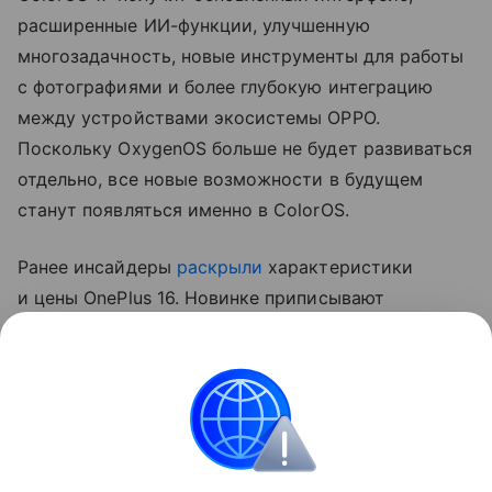
расширенные ИИ-функции, улучшенную
многозадачность, новые инструменты для работы
с фотографиями и более глубокую интеграцию
между устройствами экосистемы OPPO.
Поскольку OxygenOS больше не будет развиваться
отдельно, все новые возможности в будущем
станут появляться именно в ColorOS.
Ранее инсайдеры
раскрыли
характеристики
и цены OnePlus 16. Новинке приписывают
аккумулятор на 9000 мАч, Snapdragon 8 Elite Gen 6
Pro и стартовую цену от 4999 юаней (~59 350
рублей).
OPPO