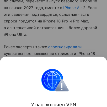
по слухам, перенесет выпуск базового iPhone 18
на начало 2027 года, вместе с
iPhone Air
2. Если
эти сведения подтвердятся, основная часть
спроса придется на iPhone 18 Pro и Pro Max,
а альтернативой останется лишь более дорогой
iPhone Ultra.
Ранее эксперты также
спрогнозировали
существенное повышение стоимости iPhone 18
Pro. Аналитик Джефф Пу считает, что цены
вырастут на 250−300 долларов (около 20−24 тыс.
рублей).
Apple
iPhone
Поделиться
У вас включ
ён
V
P
N