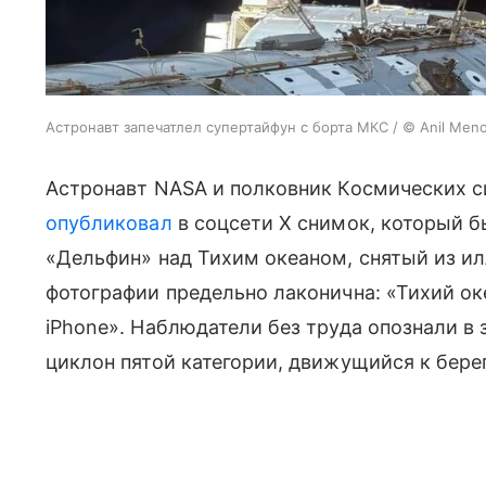
Астронавт запечатлел супертайфун с борта МКС / © Anil Men
Астронавт NASA и полковник Космических с
опубликовал
в соцсети X снимок, который б
«Дельфин» над Тихим океаном, снятый из и
фотографии предельно лаконична: «Тихий ок
iPhone». Наблюдатели без труда опознали в
циклон пятой категории, движущийся к бере