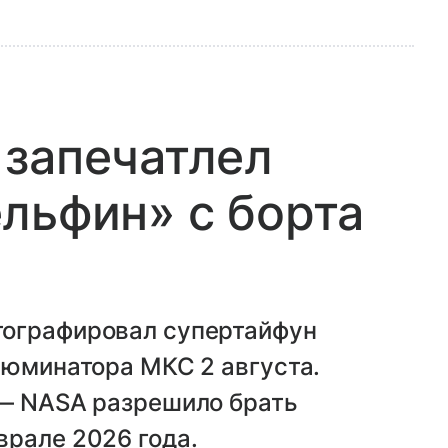
 запечатлел
льфин» с борта
тографировал супертайфун
люминатора МКС 2 августа.
 — NASA разрешило брать
врале 2026 года.