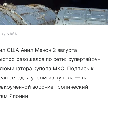
on / NASA
ил США Анил Менон 2 августа
ыстро разошелся по сети: супертайфун
ллюминатора купола МКС. Подпись к
еан сегодня утром из купола — на
 закрученной воронке тропический
гам Японии.