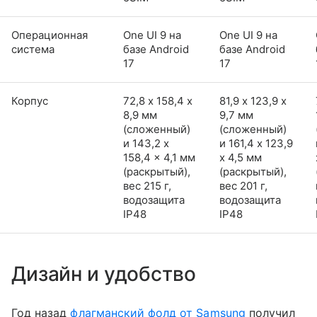
Операционная
One UI 9 на
One UI 9 на
система
базе Android
базе Android
17
17
Корпус
72,8 х 158,4 х
81,9 х 123,9 х
8,9 мм
9,7 мм
(сложенный)
(сложенный)
и 143,2 x
и 161,4 x 123,9
158,4 x 4,1 мм
x 4,5 мм
(раскрытый),
(раскрытый),
вес 215 г,
вес 201 г,
водозащита
водозащита
IP48
IP48
Дизайн и удобство
Год назад
флагманский фолд от Samsung
получил