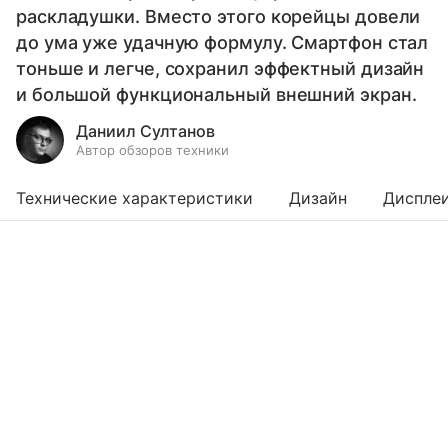
раскладушки. Вместо этого корейцы довели
до ума уже удачную формулу. Смартфон стал
тоньше и легче, сохранил эффектный дизайн
и большой функциональный внешний экран.
Даниил Султанов
Автор обзоров техники
Технические характеристики
Дизайн
Диспле
Выберите комментарий
Выберите комментарий
Выберите комментарий
Информация полезная и актуальная
Информация полезная и актуальная
Информация полезная и актуальная
Заголовок вводит в заблуждение
Заголовок вводит в заблуждение
Заголовок вводит в заблуждение
Материал содержит неполные данные
Материал содержит неполные данные
Материал содержит неполные данные