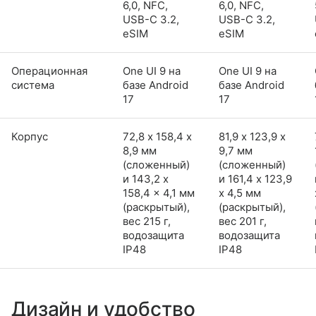
6,0, NFC,
6,0, NFC,
USB-C 3.2,
USB-C 3.2,
eSIM
eSIM
Операционная
One UI 9 на
One UI 9 на
система
базе Android
базе Android
17
17
Корпус
72,8 х 158,4 х
81,9 х 123,9 х
8,9 мм
9,7 мм
(сложенный)
(сложенный)
и 143,2 x
и 161,4 x 123,9
158,4 x 4,1 мм
x 4,5 мм
(раскрытый),
(раскрытый),
вес 215 г,
вес 201 г,
водозащита
водозащита
IP48
IP48
Дизайн и удобство