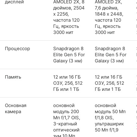
дисплей
AMOLED 2X, 8
AMOLED 2X,
дюймов, 2504
7,6 дюйма,
x 2256,
1848 x 2448,
частота 120
частота 120
Гц, яркость
Гц, яркость
3000 нит
3000 нит
Процессор
Snapdragon 8
Snapdragon 8
Elite Gen 5 For
Elite Gen 5 For
Galaxy (3 нм)
Galaxy (3 нм)
Память
12 или 16 ГБ
12 или 16 ГБ
ОЗУ, 256, 512
ОЗУ, 256, 512
ГБ или 1 ТБ
ГБ или 1 ТБ
Основная
основной
основной
камера
модуль 200
модуль 50 Мп
Мп f/1,7 OIS,
f/1,8 OIS,
3-кратный
ультраширик
оптический
50 Мп f/1,9
зум 10 Мп