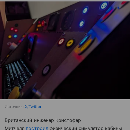
Источник:
X/Twitter
Британский инженер Кристофер
Митчелл
построил
физический симулятор кабины