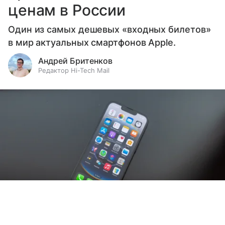
ценам в России
Один из самых дешевых «входных билетов»
в мир актуальных смартфонов Apple.
Андрей Бритенков
Редактор Hi-Tech Mail
Выберите комментарий
Выберите комментарий
Выберите комментарий
Информация полезная и актуальная
Информация полезная и актуальная
Информация полезная и актуальная