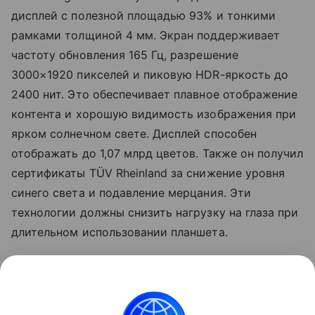
дисплей с полезной площадью 93% и тонкими
рамками толщиной 4 мм. Экран поддерживает
частоту обновления 165 Гц, разрешение
3000×1920 пикселей и пиковую HDR-яркость до
2400 нит. Это обеспечивает плавное отображение
контента и хорошую видимость изображения при
ярком солнечном свете. Дисплей способен
отображать до 1,07 млрд цветов. Также он получил
сертификаты TÜV Rheinland за снижение уровня
синего света и подавление мерцания. Эти
технологии должны снизить нагрузку на глаза при
длительном использовании планшета.
Узнать больше о том, каким получился Honor
MagicPad 4, можно в
обзоре Hi-Tech Mail
.