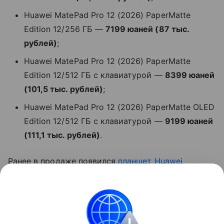
Huawei MatePad Pro 12 (2026) PaperMatte
Edition 12/256 ГБ —
7199 юаней (87 тыс.
рублей)
;
Huawei MatePad Pro 12 (2026) PaperMatte
Edition 12/512 ГБ с клавиатурой —
8399 юаней
(101,5 тыс. рублей)
;
Huawei MatePad Pro 12 (2026) PaperMatte OLED
Edition 12/512 ГБ с клавиатурой —
9199 юаней
(111,1 тыс. рублей)
.
Ранее в продаже появился
планшет
Huawei
MatePad Mini
.