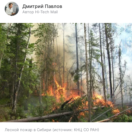
Дмитрий Павлов
Автор Hi-Tech Mail
Лесной пожар в Сибири
источник:
КНЦ СО РАН