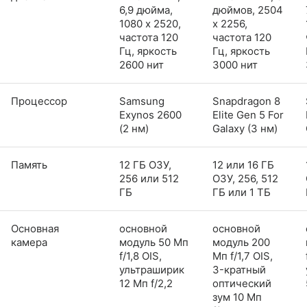
6,9 дюйма,
дюймов, 2504
1080 x 2520,
x 2256,
частота 120
частота 120
Гц, яркость
Гц, яркость
2600 нит
3000 нит
Процессор
Samsung
Snapdragon 8
Exynos 2600
Elite Gen 5 For
(2 нм)
Galaxy (3 нм)
Память
12 ГБ ОЗУ,
12 или 16 ГБ
256 или 512
ОЗУ, 256, 512
ГБ
ГБ или 1 ТБ
Основная
основной
основной
камера
модуль 50 Мп
модуль 200
f/1,8 OIS,
Мп f/1,7 OIS,
ультраширик
3-кратный
12 Мп f/2,2
оптический
зум 10 Мп