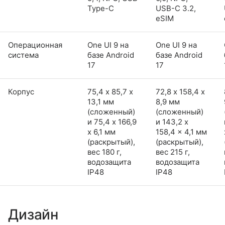
Type-C
USB-C 3.2,
eSIM
Операционная
One UI 9 на
One UI 9 на
система
базе Android
базе Android
17
17
Корпус
75,4 х 85,7 х
72,8 х 158,4 х
13,1 мм
8,9 мм
(сложенный)
(сложенный)
и 75,4 x 166,9
и 143,2 x
x 6,1 мм
158,4 x 4,1 мм
(раскрытый),
(раскрытый),
вес 180 г,
вес 215 г,
водозащита
водозащита
IP48
IP48
Дизайн