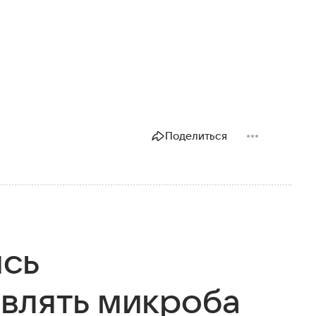
Поделиться
ись
влять микроба