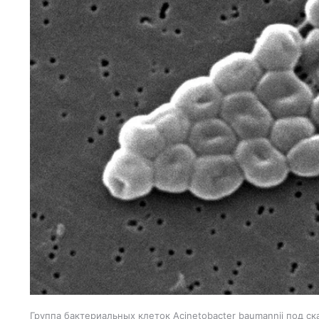
Группа бактериальных клеток Acinetobacter baumannii под