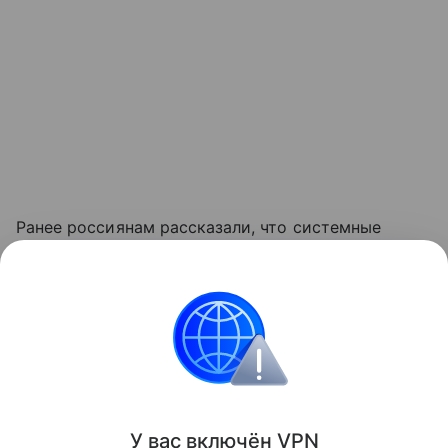
Ранее россиянам рассказали, что системные
данные и файлы приложений могут постепенно
заполнить значительную часть свободной памяти
в смартфоне.
смартфоны
Поделиться
У вас включ
ён
V
P
N