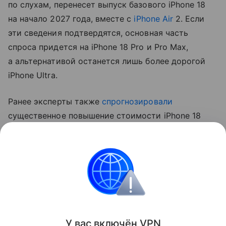
по слухам, перенесет выпуск базового iPhone 18
на начало 2027 года, вместе с
iPhone Air
2. Если
эти сведения подтвердятся, основная часть
спроса придется на iPhone 18 Pro и Pro Max,
а альтернативой останется лишь более дорогой
iPhone Ultra.
Ранее эксперты также
спрогнозировали
существенное повышение стоимости iPhone 18
Pro. Аналитик Джефф Пу считает, что цены
вырастут на 250−300 долларов (около 20−24 тыс.
рублей).
Apple
iPhone
Поделиться
У вас включ
ён
V
P
N