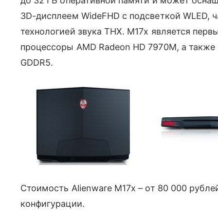
до 32 ГБ оперативной памяти и может осн
3D-дисплеем WideFHD с подсветкой WLED, ча
технологией звука THX. M17x является пер
процессоры AMD Radeon HD 7970M, а также 
GDDR5.
Стоимость Alienware M17x – от 80 000 рубле
конфигурации.