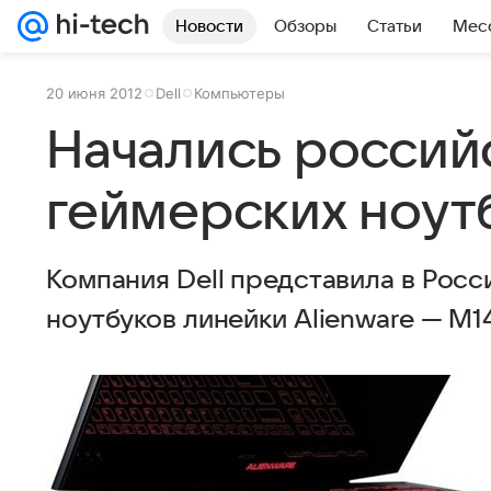
Новости
Обзоры
Статьи
Мес
20 июня 2012
Dell
Компьютеры
Начались россий
геймерских ноутб
Компания Dell представила в Рос
ноутбуков линейки Alienware — M14